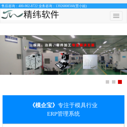
售后咨询：400-902-8722 业务咨询：13926808568(贾小姐)
菜
单
开
关
《模企宝》
专注于模具行业
ERP管理系统