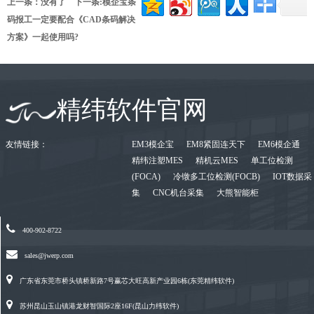
上一条：没有了 下一条:
模企宝条
码报工一定要配合《CAD条码解决
方案》一起使用吗?
精纬软件官网
友情链接：
EM3模企宝
EM8紧固连天下
EM6模企通
精纬注塑MES
精机云MES
单工位检测
(FOCA)
冷镦多工位检测(FOCB)
IOT数据采
集
CNC机台采集
大熊智能柜
400-902-8722
sales@jwerp.com
广东省东莞市桥头镇桥新路7号赢芯大旺高新产业园6栋(东莞精纬软件)
苏州昆山玉山镇港龙财智国际2座16F(昆山力纬软件)