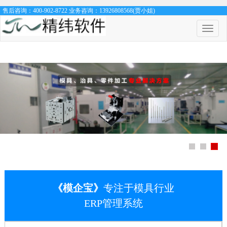
售后咨询：400-902-8722 业务咨询：13926808568(贾小姐)
菜
单
开
关
《模企宝》
专注于模具行业
ERP管理系统