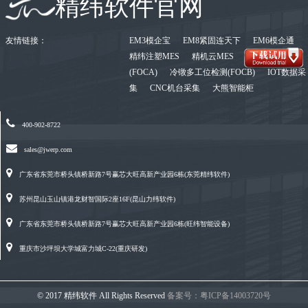
精纬软件官网
友情链接：
EM3模企宝
EM8紧固连天下
EM6模企通
精纬注塑MES
精机云MES
单工位检测
(FOCA)
冷镦多工位检测(FOCB)
IOT数据采
集
CNC机台采集
大熊智能柜
400-902-8722
sales@jwerp.com
广东省东莞市桥头镇桥新路7号赢芯大旺高新产业园6栋(东莞精纬软件)
苏州昆山玉山镇港龙财智国际2座16F(昆山力纬软件)
广东省东莞市桥头镇桥新路7号赢芯大旺高新产业园6栋(旺纬智能设备)
重庆市沙坪坝大学城富力城C-22(重庆研发)
© 2017 精纬软件 All Rights Reserved
备案号：粤ICP备14003720号